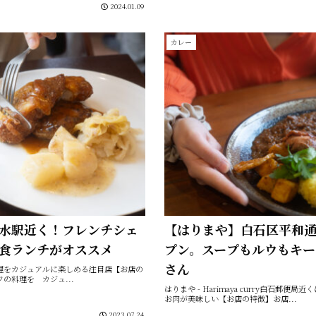
2024.01.09
カレー
水駅近く！フレンチシェ
【はりまや】白石区平和通り
食ランチがオススメ
プン。スープもルウもキ
さん
理をカジュアルに楽しめる注目店【お店の
の料理を カジュ...
はりまや - Harimaya curry白石郵
お肉が美味しい【お店の特徴】お店...
2023.07.24