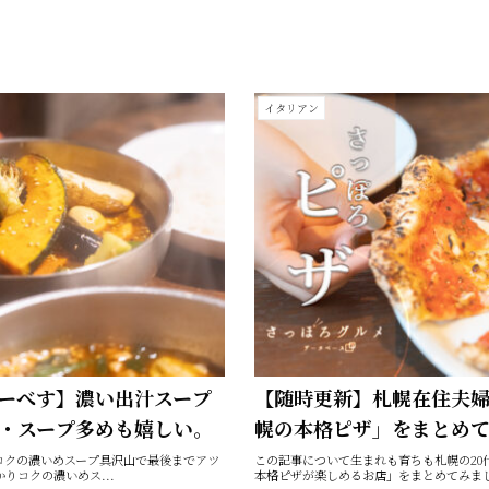
イタリアン
ーべす】濃い出汁スープ
【随時更新】札幌在住夫
・スープ多めも嬉しい。
幌の本格ピザ」をまとめ
コクの濃いめスープ具沢山で最後までアツ
この記事について生まれも育ちも札幌の20
りコクの濃いめス...
本格ピザが楽しめるお店」をまとめてみまし