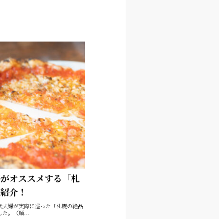
婦がオススメする「札
て紹介！
代夫婦が実際に巡った「札幌の絶品
た。（順...