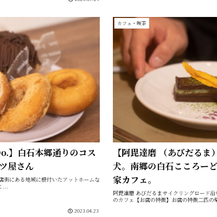
カフェ・喫茶
s Do.】白石本郷通りのコス
【阿毘達磨 （あびだるま
ツ屋さん
犬。南郷の白石こころー
家カフェ。
の本郷商店街にある地域に根付いたアットホームな
..
阿毘達磨 あびだるまサイクリングロード
のカフェ【お店の特徴】お店の特徴二匹の柴
2023.04.23