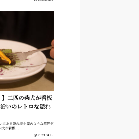
）】二匹の柴犬が看板
ど沿いのレトロな隠れ
沿いにある隠れ家小屋のような雰囲気
犬が看板...
2023.04.13