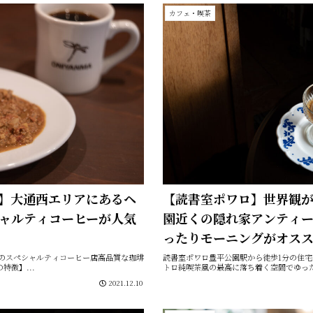
カフェ・喫茶
】大通西エリアにあるヘ
【読書室ポワロ】世界観
ャルティコーヒーが人気
園近くの隠れ家アンティ
ったりモーニングがオス
エリアのスペシャルティコーヒー店高品質な珈琲
読書室ポワロ豊平公園駅から徒歩1分の住宅街
徴】...
トロ純喫茶風の最高に落ち着く空間でゆったり
2021.12.10