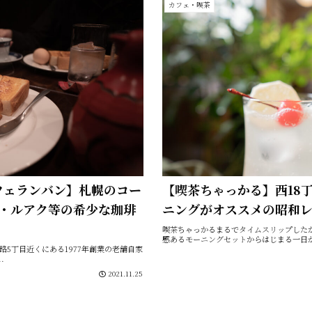
カフェ・喫茶
 カフェランバン】札幌のコー
【喫茶ちゃっかる】西18
・ルアク等の希少な珈琲
ニングがオススメの昭和
喫茶ちゃっかるまるでタイムスリップした
感あるモーニングセットからはじまる一日が
ン狸小路5丁目近くにある1977年創業の老舗自家
.
2021.11.25