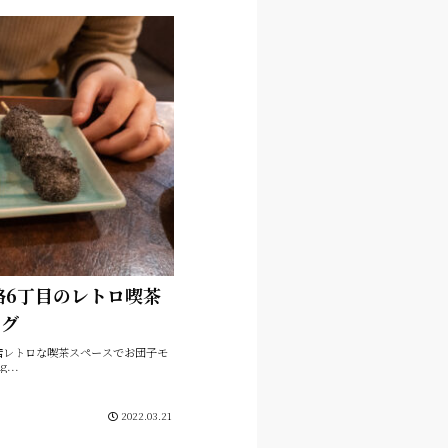
路6丁目のレトロ喫茶
ング
店レトロな喫茶スペースでお団子モ
...
2022.03.21