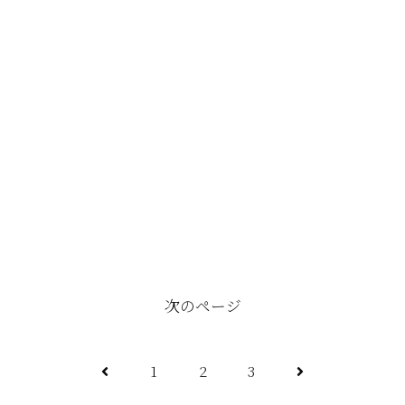
次のページ
前
次
1
2
3