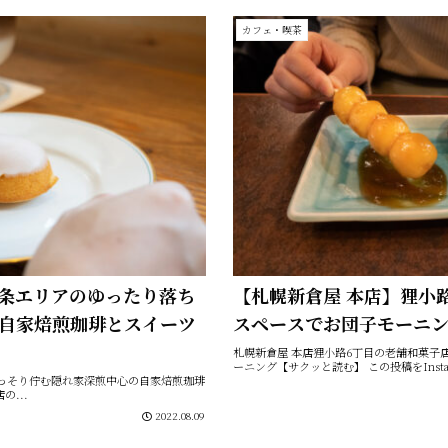
カフェ・喫茶
北24条エリアのゆったり落ち
【札幌新倉屋 本店】狸小
自家焙煎珈琲とスイーツ
スペースでお団子モーニ
札幌新倉屋 本店狸小路6丁目の老舗和菓子
ーニング【サクッと読む】 この投稿をInstag
宅街にひっそり佇む隠れ家深煎中心の自家焙煎珈琲
...
2022.08.09