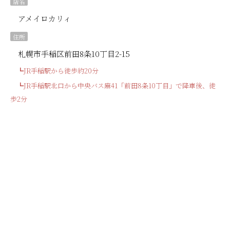
店名
アメイロカリィ
住所
札幌市手稲区前田8条10丁目2-15
┗JR手稲駅から徒歩約20分
┗JR手稲駅北口から中央バス麻41「前田8条10丁目」で降車後、徒
歩2分