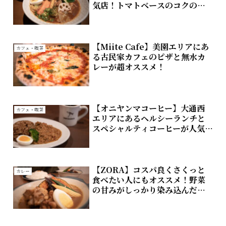
気店！トマトベースのコクのあ
る旨味スープが特徴
【Miite Cafe】美園エリアにあ
カフェ・喫茶
る古民家カフェのピザと無水カ
レーが超オススメ！
【オニヤンマコーヒー】大通西
カフェ・喫茶
エリアにあるヘルシーランチと
スペシャルティコーヒーが人気
のオススメ店
【ZORA】コスパ良くさくっと
カレー
食べたい人にもオススメ！野菜
の甘みがしっかり染み込んださ
らさらスープが美味しい！