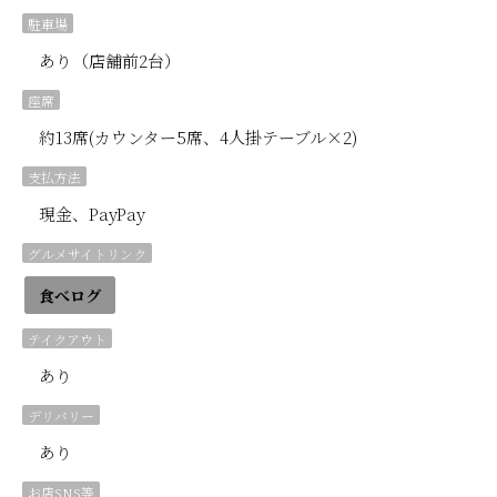
駐車場
あり（店舗前2台）
座席
約13席(カウンター5席、4人掛テーブル×2)
支払方法
現金、PayPay
グルメサイトリンク
食べログ
テイクアウト
あり
デリバリー
あり
お店SNS等