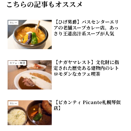
こちらの記事もオススメ
【ひげ男爵】バスセンターエリ
カレー
アの老舗スープカレー店。あっ
さり王道出汁系スープが人気
【ナガヤマレスト】文化財に指
カフェ・喫茶
定された歴史ある建物内のレト
ロモダンなカフェ喫茶
【ピカンティ Picante札幌琴似
カレー
店】