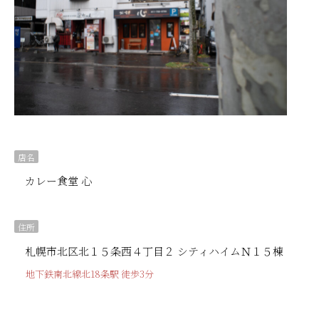
店名
カレー食堂 心
住所
札幌市北区北１５条西４丁目２ シティハイムＮ１５棟
地下鉄南北線北18条駅 徒歩3分