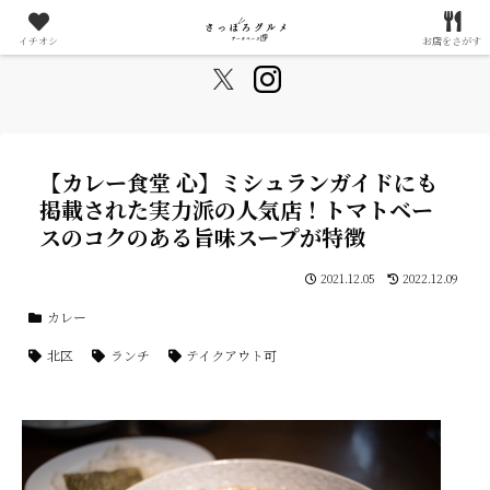
札幌が好きすぎる20代夫婦によるグルメ情報まとめサイト
イチオシ
お店をさがす
【カレー食堂 心】ミシュランガイドにも
掲載された実力派の人気店！トマトベー
スのコクのある旨味スープが特徴
2021.12.05
2022.12.09
カレー
北区
ランチ
テイクアウト可