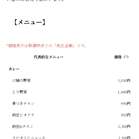
【メニュー】
*価格表示は執筆時点での「税込金額」です。
代表的なメニュー
価格（
*
）
カレー
17種の野菜
1,030円
とり野菜
1,480円
骨つきチキン
990円
納豆とオクラ
950円
納豆&チキン
1,300円
ラビオリとニョッキ
1,100円