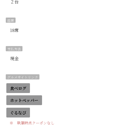
２台
座席
18席
支払方法
現金
グルメサイトリンク
食べログ
ホットペッパー
ぐるなび
※ 執筆時点クーポンなし