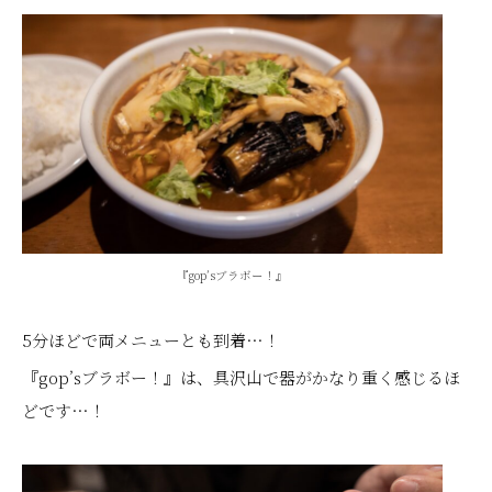
『gop’sブラボー！』
5分ほどで両メニューとも到着…！
『gop’sブラボー！』は、具沢山で器がかなり重く感じるほ
どです…！