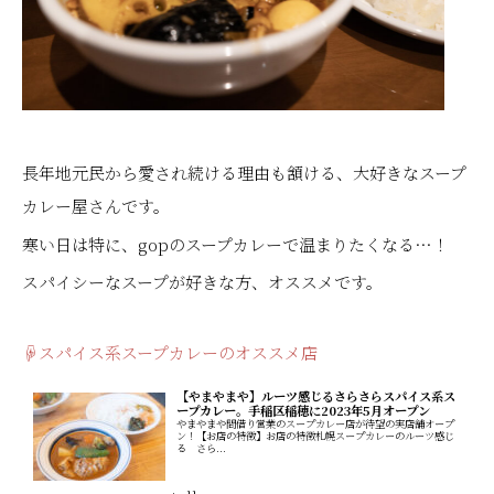
長年地元民から愛され続ける理由も頷ける、大好きなスープ
カレー屋さんです。
寒い日は特に、gopのスープカレーで温まりたくなる…！
スパイシーなスープが好きな方、オススメです。
☟スパイス系スープカレーのオススメ店
【やまやまや】ルーツ感じるさらさらスパイス系ス
ープカレー。手稲区稲穂に2023年5月オープン
やまやまや間借り営業のスープカレー店が待望の実店舗オープ
ン！【お店の特徴】お店の特徴札幌スープカレーのルーツ感じ
る さら...