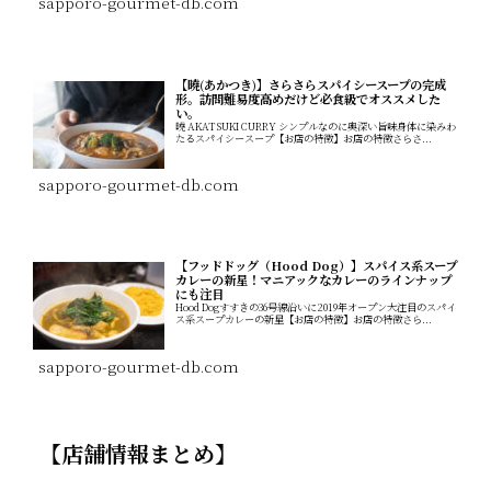
sapporo-gourmet-db.com
【曉(あかつき)】さらさらスパイシースープの完成
形。訪問難易度高めだけど必食級でオススメした
い。
曉 AKATSUKI CURRY シンプルなのに奥深い旨味身体に染みわ
たるスパイシースープ【お店の特徴】お店の特徴さらさ...
sapporo-gourmet-db.com
【フッドドッグ（Hood Dog）】スパイス系スープ
カレーの新星！マニアックなカレーのラインナップ
にも注目
Hood Dogすすきの36号線沿いに2019年オープン大注目のスパイ
ス系スープカレーの新星【お店の特徴】お店の特徴さら...
sapporo-gourmet-db.com
【店舗情報まとめ】