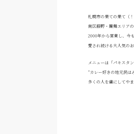
札幌市の果ての果て（！
南区藤野・簾舞エリアの
2000年から営業し、今
愛され続ける大人気のお
メニューは「パキスタン
“カレー好きの地元民は
多くの人を虜にしてやま